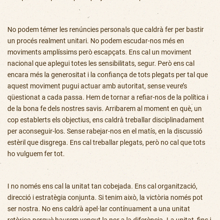
No podem témer les renúncies personals que caldrà fer per bastir
un procés realment unitari. No podem escudar-nos més en
moviments amplíssims però escapçats. Ens cal un moviment
nacional que aplegui totes les sensibilitats, segur. Però ens cal
encara més la generositat i la confiança de tots plegats per tal que
aquest moviment pugui actuar amb autoritat, sense veure’s
qüestionat a cada passa. Hem de tornar a refiar-nos de la política i
de la bona fe dels nostres savis. Arribarem al moment en què, un
cop establerts els objectius, ens caldrà treballar disciplinadament
per aconseguir-los. Sense rabejar-nos en el matís, en la discussió
estèril que disgrega. Ens cal treballar plegats, però no cal que tots
ho vulguem fer tot.
I no només ens cal la unitat tan cobejada. Ens cal organització,
direcció i estratègia conjunta. Si tenim això, la victòria només pot
ser nostra. No ens caldrà apel·lar contínuament a una unitat
retòrica perquè haurem vençut la por a la diferència. La unitat, fins i