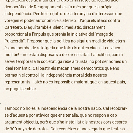
reparteixen des de Madrid. Per això el missatge de regeneració
democràtica de Reagrupament els fa més por que la pròpia
independència. Perdre el control de la teranyina d’interessos que
voregen el poder autonòmic els aterreix. D’aquí els atacs contra
Carretero. D’aquí també el silenci mediàtic, directament
proporcional a l’impuls que prenia la iniciativa del “metge de
Puigcerdà”. Proposar que la política no sigui un medi de vida etern
és una bomba de rellotgeria que tots els qui en viuen –i en viuen
molt bé!– no estan disposats a deixar esclatar. La política, com a
servei temporal a la societat, gairebé altruista, no pot ser només un
ideal romàntic. Cal bastir els mecanismes democràtics que ens
permetin el control i la independència moral dels nostres
representants. I això no és impossible malgrat que, en aquest país,
ho pugui semblar.
Tampoc no ho és la independència de la nostra nació. Cal recobrar-
se d’aquesta por atàvica que ens tenalla, que no respon a cap
argument objectiu, però que s’ha instal·lat als nostres cors després
de 300 anys de derrotes. Cal reconèixer d’una vegada que l’entesa