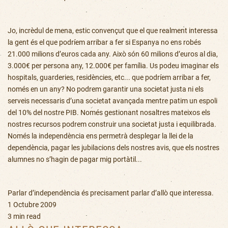
Jo, incrèdul de mena, estic convençut que el que realment interessa
la gent és el que podríem arribar a fer si Espanya no ens robés
21.000 milions d’euros cada any. Això són 60 milions d’euros al dia,
3.000€ per persona any, 12.000€ per família. Us podeu imaginar els
hospitals, guarderies, residències, etc... que podríem arribar a fer,
només en un any? No podrem garantir una societat justa ni els
serveis necessaris d’una societat avançada mentre patim un espoli
del 10% del nostre PIB. Només gestionant nosaltres mateixos els
nostres recursos podrem construir una societat justa i equilibrada.
Només la independència ens permetrà desplegar la llei de la
dependència, pagar les jubilacions dels nostres avis, que els nostres
alumnes no s’hagin de pagar mig portàtil...
Parlar d’independència és precisament parlar d’allò que interessa.
1 Octubre 2009
3 min read