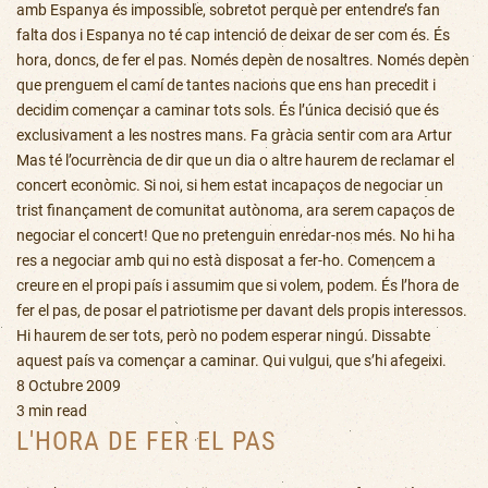
amb Espanya és impossible, sobretot perquè per entendre’s fan
falta dos i Espanya no té cap intenció de deixar de ser com és. És
hora, doncs, de fer el pas. Només depèn de nosaltres. Només depèn
que prenguem el camí de tantes nacions que ens han precedit i
decidim començar a caminar tots sols. És l’única decisió que és
exclusivament a les nostres mans. Fa gràcia sentir com ara Artur
Mas té l’ocurrència de dir que un dia o altre haurem de reclamar el
concert econòmic. Si noi, si hem estat incapaços de negociar un
trist finançament de comunitat autònoma, ara serem capaços de
negociar el concert! Que no pretenguin enredar-nos més. No hi ha
res a negociar amb qui no està disposat a fer-ho. Comencem a
creure en el propi país i assumim que si volem, podem. És l’hora de
fer el pas, de posar el patriotisme per davant dels propis interessos.
Hi haurem de ser tots, però no podem esperar ningú. Dissabte
aquest país va començar a caminar. Qui vulgui, que s’hi afegeixi.
8 Octubre 2009
3 min read
L'HORA DE FER EL PAS