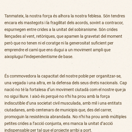
Tanmateix, la nostra força és alhora la nostra feblesa. Són tendres
encara els mastegots i la fragilitat dels acords, sovint a contracor,
espurnegen entre crides a la unitat del sobiranisme. Són crides
llençades al vent, retòriques, que apamen la gravetat del moment
però que no tenen ni el coratge ni la generositat suficient per
emprendre el camí que ens dugui a un moviment ampli que
aixoplugui l’independentisme de base.
És commovedora la capacitat del nostre poble per organitzar-se,
una vegada i una altra, en la defensa dels seus drets nacionals. Cap
nació no té la fortalesa d’un moviment ciutadà com el nostre que ja
no sigui lliure. I això és perquè no n’hi ha prou amb la força
indiscutible d’una societat civil musculada, amb mil i una entitats
ciutadanes, amb centenars de municipis que, des del carrer,
promoguin la resistència abrandada. No n’hi ha prou amb múltiples
petites crides a l’acció conjunta, ens manca la unitat d’acció
indispensable per tal que el projecte arribi a port.