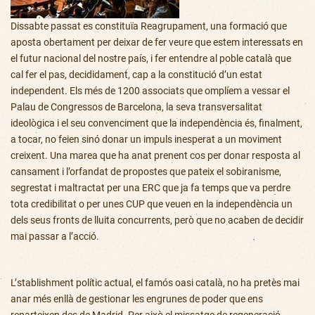
Dissabte passat es constituïa Reagrupament, una formació que
aposta obertament per deixar de fer veure que estem interessats en
el futur nacional del nostre país, i fer entendre al poble català que
cal fer el pas, decididament, cap a la constitució d’un estat
independent. Els més de 1200 associats que omplíem a vessar el
Palau de Congressos de Barcelona, la seva transversalitat
ideològica i el seu convenciment que la independència és, finalment,
a tocar, no feien sinó donar un impuls inesperat a un moviment
creixent. Una marea que ha anat prenent cos per donar resposta al
cansament i l’orfandat de propostes que pateix el sobiranisme,
segrestat i maltractat per una ERC que ja fa temps que va perdre
tota credibilitat o per unes CUP que veuen en la independència un
dels seus fronts de lluita concurrents, però que no acaben de decidir
mai passar a l’acció.
L’
stablishment
polític actual, el famós oasi català, no ha pretès mai
anar més enllà de gestionar les engrunes de poder que ens