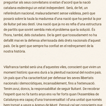
preguntar als seus convilatans si estan d’acord que la nació
catalana esdevingui un estat independent. Serà, de fet, un
referèndum nacional, malauradament sense validesa, però que
posarà sobre la taula la maduresa d’una nació que ha perdut la por
de lluitar pel seu destí. Una nació que ja no es refia d’una estructura
de partits que sovint sembla més el problema que la solució. És
l’hora, també, dels ciutadans. De la gent que tossudament no ha
defallit mai en la defensa aferrissada dels drets nacionals d’aquest
país. De la gent que sempre ha confiat en el redreçament de la
nostra història.
Vilafranca també serà una d’aquestes viles, conscient que vivim un
moment històric que ens durà a la plenitud nacional del nostre país.
Un país que s’ha caracteritzat per defensar les seves llibertats
nacionals i democràtiques, incansablement, fins a l’extenuació.
Tenim avui, doncs, la responsabilitat de seguir lluitant. De recobrar
l’esperit que no fa tants anys ens va fer forts quan l’Assemblea de
Catalunya era capaç d’una transversalitat i d’una unitat que només
hem tornat a veure a Arenys de Munt. Perquè cal ser conscients que