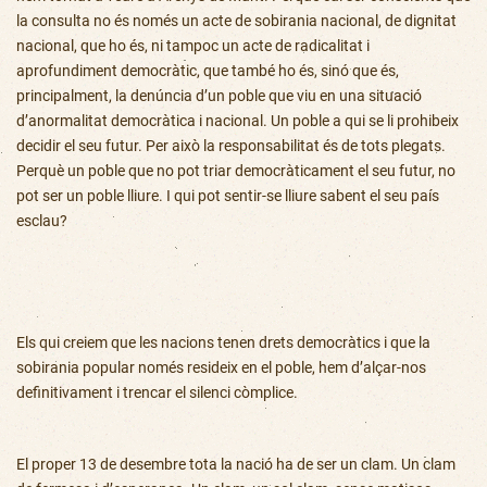
la consulta no és només un acte de sobirania nacional, de dignitat
nacional, que ho és, ni tampoc un acte de radicalitat i
aprofundiment democràtic, que també ho és, sinó que és,
principalment, la denúncia d’un poble que viu en una situació
d’anormalitat democràtica i nacional. Un poble a qui se li prohibeix
decidir el seu futur. Per això la responsabilitat és de tots plegats.
Perquè un poble que no pot triar democràticament el seu futur, no
pot ser un poble lliure. I qui pot sentir-se lliure sabent el seu país
esclau?
Els qui creiem que les nacions tenen drets democràtics i que la
sobirania popular només resideix en el poble, hem d’alçar-nos
definitivament i trencar el silenci còmplice.
El proper 13 de desembre tota la nació ha de ser un clam. Un clam