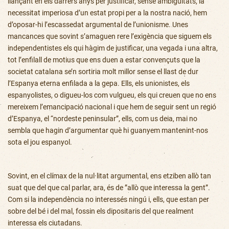
llançant en els darrers anys per justificar, sense ambigüitats, la
necessitat imperiosa d’un estat propi per a la nostra nació, hem
d’oposar-hi l’escassedat argumental de l’unionisme. Unes
mancances que sovint s’amaguen rere l’exigència que siguem els
independentistes els qui hàgim de justificar, una vegada i una altra,
tot l’enfilall de motius que ens duen a estar convençuts que la
societat catalana se’n sortiria molt millor sense el llast de dur
l’Espanya eterna enfilada a la gepa. Ells, els unionistes, els
espanyolistes, o digueu-los com vulgueu, els qui creuen que no ens
mereixem l’emancipació nacional i que hem de seguir sent un regió
d’Espanya, el “nordeste peninsular”, ells, com us deia, mai no
sembla que hagin d’argumentar què hi guanyem mantenint-nos
sota el jou espanyol.
Sovint, en el clímax de la nul·litat argumental, ens etziben allò tan
suat que del que cal parlar, ara, és de ”allò que interessa la gent”.
Com si la independència no interessés ningú i, ells, que estan per
sobre del bé i del mal, fossin els dipositaris del que realment
interessa els ciutadans.