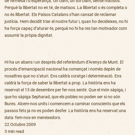
de fermesa i d’esperança. Un clam, un sol clam, sense matisos.
Perquè la llibertat no en té, de matisos. La llibertat o és completa o
no és llibertat. Els Països Catalans s’han cansat de reclamar
justícia. Hem decidit triar el nostre futur i, quan ho decideixes, no hi
ha força capaç d’aturar-te, perquè no hi ha res tan motivador com
assumir la pròpia dignitat.
Hi ha un abans i un després del referèndum d’Arenys de Munt. El
procés d’emancipació nacional ha començat i només depèn de
nosaltres que no s’aturi. Ens caldrà coratge i determinació. Ens
caldrà la força de saber la llibertat a prop. La història ens ha
reservat el 13 de desembre per fer-nos sentir. Que el món sàpiga, i
que ho sàpiga Sepharad, que els pobles no poden ser si no són
lliures. Alcem-nos units i comencem a caminar conscients que els
passos fets ja no es poden desfer. La història ens ha reservat una
data: fem-nos-en mereixedors.
22 Octubre 2009
3 min read