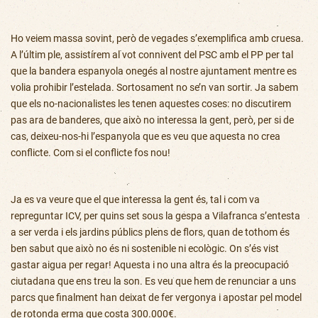
Ho veiem massa sovint, però de vegades s’exemplifica amb cruesa.
A l’últim ple, assistírem al vot connivent del PSC amb el PP per tal
que la bandera espanyola onegés al nostre ajuntament mentre es
volia prohibir l’estelada. Sortosament no se’n van sortir. Ja sabem
que els no-nacionalistes les tenen aquestes coses: no discutirem
pas ara de banderes, que això no interessa la gent, però, per si de
cas, deixeu-nos-hi l’espanyola que es veu que aquesta no crea
conflicte. Com si el conflicte fos nou!
Ja es va veure que el que interessa la gent és, tal i com va
repreguntar ICV, per quins set sous la gespa a Vilafranca s’entesta
a ser verda i els jardins públics plens de flors, quan de tothom és
ben sabut que això no és ni sostenible ni ecològic. On s’és vist
gastar aigua per regar! Aquesta i no una altra és la preocupació
ciutadana que ens treu la son. Es veu que hem de renunciar a uns
parcs que finalment han deixat de fer vergonya i apostar pel model
de rotonda erma que costa 300.000€.